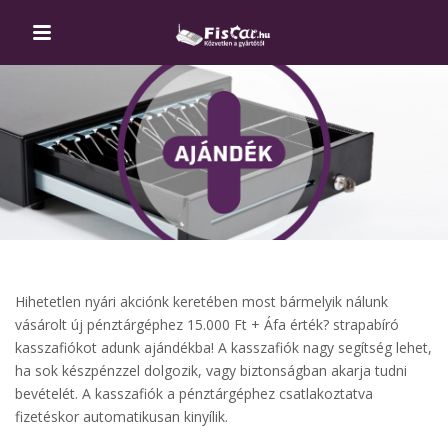
Hihetetlen nyári akciónk keretében most bármelyik nálunk
vásárolt új pénztárgéphez 15.000 Ft + Áfa érték? strapabíró
kasszafiókot adunk ajándékba! A kasszafiók nagy segítség lehet,
ha sok készpénzzel dolgozik, vagy biztonságban akarja tudni
bevételét. A kasszafiók a pénztárgéphez csatlakoztatva
fizetéskor automatikusan kinyílik.