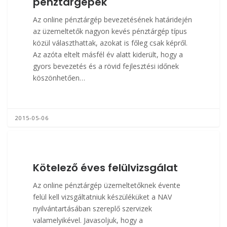
pénztárgépek
Az online pénztárgép bevezetésének határidején
az üzemeltetők nagyon kevés pénztárgép típus
közül választhattak, azokat is főleg csak képről.
Az azóta eltelt másfél év alatt kiderült, hogy a
gyors bevezetés és a rövid fejlesztési időnek
köszönhetően…
2015-05-06
Kötelező éves felülvizsgálat
Az online pénztárgép üzemeltetőknek évente
felül kell vizsgáltatniuk készüléküket a NAV
nyilvántartásában szereplő szervizek
valamelyikével. Javasoljuk, hogy a