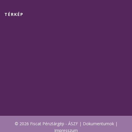
TÉRKÉP
© 2026 Fiscat Pénztárgép -
ÁSZF
|
Dokumentumok
|
Impresszum