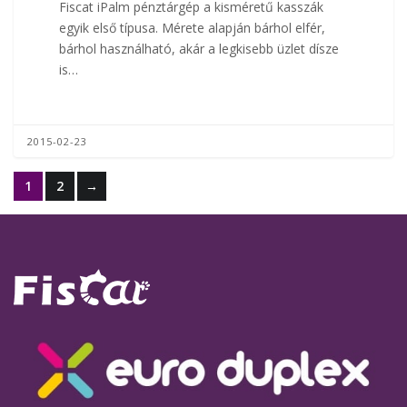
Fiscat iPalm pénztárgép a kisméretű kasszák
egyik első típusa. Mérete alapján bárhol elfér,
bárhol használható, akár a legkisebb üzlet dísze
is…
2015-02-23
1
2
→