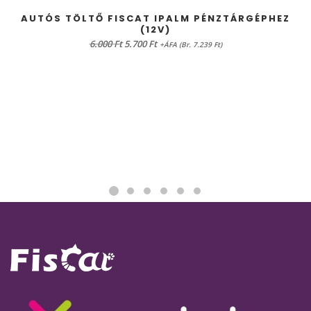
KOSÁRBA TESZEM
AUTÓS TÖLTŐ FISCAT IPALM PÉNZTÁRGÉPHEZ
(12V)
Original
Current
6.000
Ft
5.700
Ft
+ÁFA (Br. 7.239 Ft)
price
price
was:
is:
6.000 Ft.
5.700 Ft.