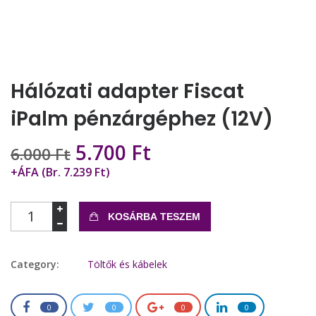
Hálózati adapter Fiscat
iPalm pénzárgéphez (12V)
Original
Current
5.700
Ft
6.000
Ft
price
price
+ÁFA (Br. 7.239 Ft)
was:
is:
6.000 Ft.
5.700 Ft.
Mennyiség
KOSÁRBA TESZEM
Category:
Töltők és kábelek
0
0
0
0