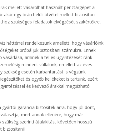
ak mellett vásárolhat használt pénztárgépet a
 akár egy órán belüli átvétel mellett biztosítani
lathoz szükséges feladatok elvégzését szakértőkre,
viz háttérrel rendelkezünk amellett, hogy vásárlóink
etőségeket próbáljuk biztosítani számukra. Ennek
 vásárlása, aminek a teljes ügyintézését ránk
zemelésig mindent vállalunk, emellett az éves
gy szükség esetén karbantartást is végzünk.
egészítőket és egyéb kellékeket is tartunk, ezért
ügyintézéssel és kedvező árakkal megbízható
gyártói garancia biztosíték arra, hogy jól dönt,
 választja, mert annak ellenére, hogy már
s szükség szerinti átalakítást követően hosszú
biztosítani!