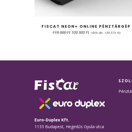
OPCIÓK VÁLASZTÁSA
FISCAT NEON+ ONLINE PÉNZTÁRGÉP
Original
Current
119.900
Ft
109.900
Ft
+ÁFA (Br. 139.573 Ft)
price
price
was:
is:
119.900 Ft.
109.900 Ft.
SZOL
Pénztá
Euro-Duplex Kft.
1133 Budapest, Hegedűs Gyula utca