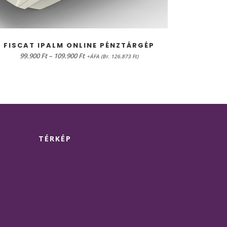
OPCIÓK VÁLASZTÁSA
FISCAT IPALM ONLINE PÉNZTÁRGÉP
FISCAT
99.900
Ft
–
109.900
Ft
+ÁFA (Br. 126.873 Ft)
TÉRKÉP