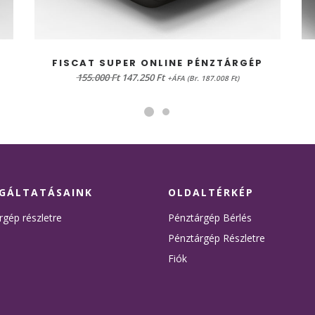
KOSÁRBA TESZEM
FISCAT SUPER ONLINE PÉNZTÁRGÉP
Original
Current
155.000
Ft
147.250
Ft
+ÁFA (Br. 187.008 Ft)
price
price
was:
is:
155.000 Ft.
147.250 Ft.
GÁLTATÁSAINK
OLDALTÉRKÉP
rgép részletre
Pénztárgép Bérlés
Pénztárgép Részletre
Fiók