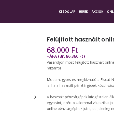
KEZDŐLAP
HÍREK
AKCIÓK
ONL
Felújított használt on
68.000
Ft
+ÁFA (Br. 86.360 Ft)
Vásároljon most felújított használt onlin
raktárról!
Modern, gyors és megbízható a Fiscat N
is, ha a használt pénztárgépek közül vás
A használt pénztárgépek kifogástalan ál
egyaránt, ezért bizalommal választhatja 
online pénztárgéphez jutni, de jelenleg 