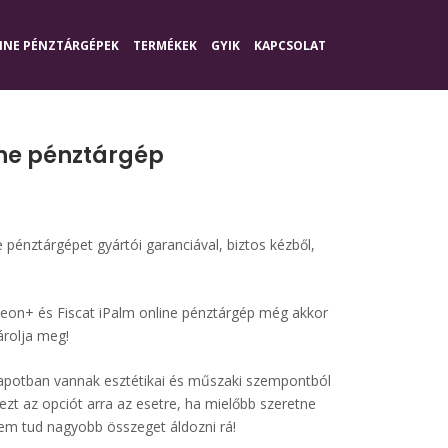
INE PÉNZTÁRGÉPEK
TERMÉKEK
GYIK
KAPCSOLAT
line pénztárgép
e pénztárgépet gyártói garanciával, biztos kézből,
eon+ és Fiscat iPalm online pénztárgép még akkor
árolja meg!
lapotban vannak esztétikai és műszaki szempontból
ezt az opciót arra az esetre, ha mielőbb szeretne
nem tud nagyobb összeget áldozni rá!