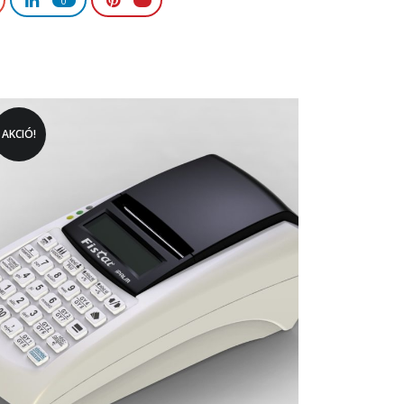
0
AKCIÓ!