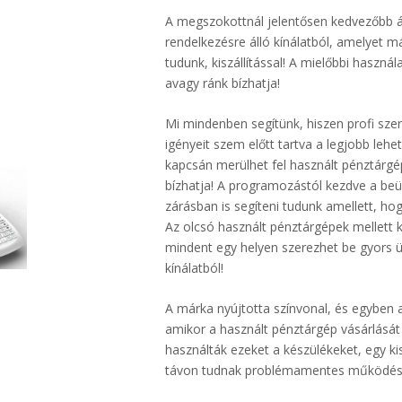
A megszokottnál jelentősen kedvezőbb ár
rendelkezésre álló kínálatból, amelyet már
tudunk, kiszállítással! A mielőbbi haszná
avagy ránk bízhatja!
Mi mindenben segítünk, hiszen profi szer
igényeit szem előtt tartva a legjobb leh
kapcsán merülhet fel használt pénztárgép
bízhatja! A programozástól kezdve a beü
zárásban is segíteni tudunk amellett, ho
Az olcsó használt pénztárgépek mellett ki
mindent egy helyen szerezhet be gyors 
kínálatból!
A márka nyújtotta színvonal, és egyben a 
amikor a használt pénztárgép vásárlását
használták ezeket a készülékeket, egy ki
távon tudnak problémamentes működést 