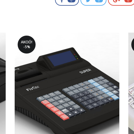
0
0
0
AKCIÓ!
-5%