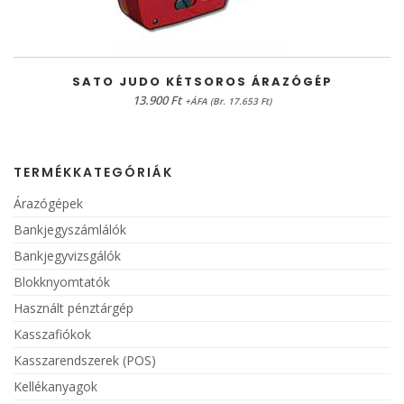
KOSÁRBA TESZEM
SATO JUDO KÉTSOROS ÁRAZÓGÉP
13.900
Ft
+ÁFA (Br. 17.653 Ft)
TERMÉKKATEGÓRIÁK
Árazógépek
Bankjegyszámlálók
Bankjegyvizsgálók
Blokknyomtatók
Használt pénztárgép
Kasszafiókok
Kasszarendszerek (POS)
Kellékanyagok