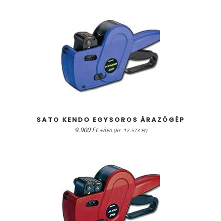
KOSÁRBA TESZEM
SATO KENDO EGYSOROS ÁRAZÓGÉP
9.900
Ft
+ÁFA (Br. 12.573 Ft)