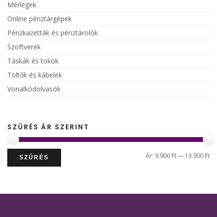
Mérlegek
Online pénztárgépek
Pénzkazetták és pénztárolók
Szoftverek
Táskák és tokok
Töltők és kábelek
Vonalkódolvasók
SZŰRÉS ÁR SZERINT
Mi
M
Ár:
9.900 Ft
—
13.900 Ft
SZŰRÉS
ár
ár