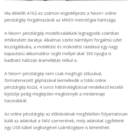
Ma délelőtt A162-es számon engedélyezte a Neon+ online
pénztárgép forgalmazását az MKEH metrológiai hatósága.
A Neon+ pénztárgép modellcsaládunk legnagyobb számban
értékesített darabja. Alkalmas szinte bármilyen forgalmú üzlet
kiszolgálására, a mobilitást és működést ráadásul egy nagy
kapacitású akkumulátor segíti mellyel akár 300 nyugta is
kiadható hálózati áramellátás nélkül is.
A Neon+ pénztárgép nem csak megfogó stílusával,
formatervezett gépházával kiemelkedik a többi online
pénztárgép közül, 4 soros háttérvilágítással rendelkező kezelői
kijelzője pedig meglepően megkönnyíti a mindennapi
használatát.
Az online pénztárgép az előírásoknak megfelelően folyamatosan
küldi az adatokat a NAV szerverének, mely adatokat ügyfeleink
egy USB kábel segítségével számítógépre is kimentheti.