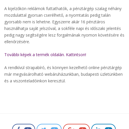
A kijelzőkön reklámok futtathatók, a pénztárgép szalag néhány
mozdulattal gyorsan cserélhető, a nyomtatás pedig talán
gyorsabb nem is lehetne. Egyszerre akár 16 pénztáros
használhatja saját jelszóval, a sokféle napi és időszaki jelentés
pedig nagy segítségére lesz forgalmának nyomon követésére és
ellenőrzésére.
További képek a termék oldalán. Kattintson!
A rendkívül strapabíró, és könnyen kezelhető online pénztárgép
már megvásárolható webáruházunkban, budapesti üzletünkben
és a viszonteladóinkon keresztül.