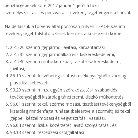
pénztárgépesek köre 2017 január 1-jétől a taxis
személyszállítást és pénzváltási tevékenységet végzőkkel bővül.
Na de lássuk a törvény által pontosan milyen TEÁOR szerinti
tevékenységet folytató üzletek kerültek a kötelezetti körbe:
a 45.20 szerinti gépjármű-javítási, karbantartási
a 45.32 szerinti gépjárműalkatrész-kiskereskedelemi,
a 45.40 szerinti motorkerékpár, -alkatrész kereskedelmi,
javítási,
86.10 szerinti fekvőbeteg-ellátási tevékenységből kizárólag
plasztikai sebészeti,
93.29 szerinti m.n.s. egyéb szórakoztatási, szabadidős
tevékenységből kizárólag táncteremi, diszkó működtetési,
96.01 szerinti textil, szőrme mosási, tisztítási tevékenységből
kizárólag mindenfajta ruházat (beleértve a szőrmét) és textil
géppel, kézzel mosási és vegytisztítási, vasalási,
96.04 szerinti fizikai közérzetet javító szolgáltatási, és
93.13 szerinti testedzési szolgáltatási