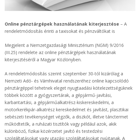
Online pénztárgépek használatának kiterjesztése
– A
rendeletmódosítás érinti a taxisokat és pénzváltókat is
Megjelent a Nemzetgazdasági Minisztérium (NGM) 9/2016
(III.25) rendelete az online pénztárgépek használatának
kiterjesztéséről a Magyar Közlönyben.
A rendeletmódosítás szerint szeptember 30-tól kizárólag a
Nemzeti Adó- és Vámhivatal rendszeréhez online kapcsolódó
pénztárgéppel tehetnek eleget nyugtaadási kötelezettségüknek
többek között a gyógyszertárak, a gépjármű-javítási,
karbantartási, a gépjárműalkatrész-kiskereskedelmi, a
motorkerékpár-alkatrész kereskedelmet és javítást, plasztikai
sebészeti tevékenységet végzők, a diszkót, illetve tánctermet
működtetők, a ruházati tisztítók vagy például azok, akik
különböző, fizikai közérzetet javító és testedzési
szolgáltatásokat vagy utazási szolgáltatásokat nyújtanak. A