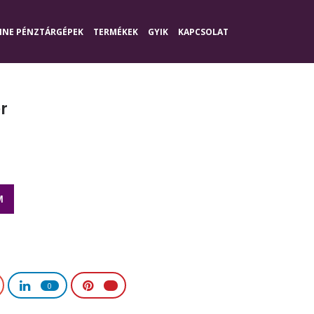
INE PÉNZTÁRGÉPEK
TERMÉKEK
GYIK
KAPCSOLAT
r
M
0