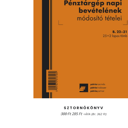
KOSÁRBA TESZEM
SZTORNÓKÖNYV
Original
Current
300
Ft
285
Ft
+ÁFA (Br. 362 Ft)
price
price
was:
is: