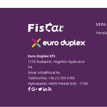
300 Ft.
285 Ft.
SZOL
Pénztá
Euro-Duplex Kft.
1133 Budapest, Hegedűs Gyula utca
94.
Email: info@fiscat.hu
Telefon/Fax: +36 (1) 359 6760
Nyitvatartás: Hétfő-Péntek 8:00 - 17:00