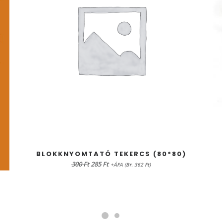
KOSÁRBA TESZEM
BLOKKNYOMTATÓ TEKERCS (80*80)
Original
Current
300
Ft
285
Ft
+ÁFA (Br. 362 Ft)
price
price
was:
is:
300 Ft.
285 Ft.