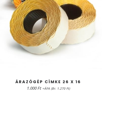
KOSÁRBA TESZEM
ÁRAZÓGÉP CÍMKE 26 X 16
Á
1.000
Ft
+ÁFA (Br. 1.270 Ft)