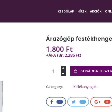
KEZDŐLAP
HÍREK
AKCIÓK
ONL
Árazógép festékhenge
1.800
Ft
+ÁFA (Br. 2.286 Ft)
Mennyiség
KOSÁRBA TESZE
Category:
Kellékanyagok
0
0
0