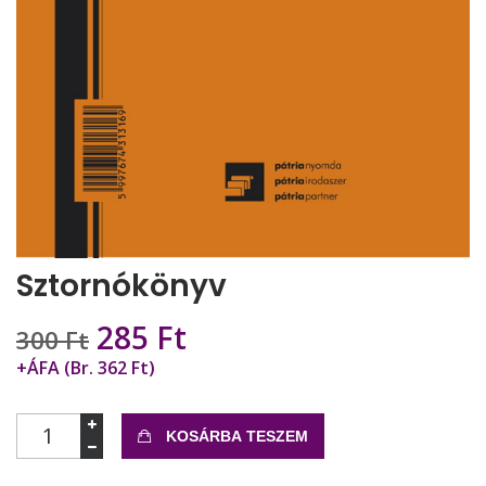
Sztornókönyv
Original
Current
285
Ft
300
Ft
price
price
+ÁFA (Br. 362 Ft)
was:
is:
300 Ft.
285 Ft.
Mennyiség
KOSÁRBA TESZEM