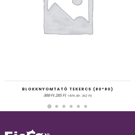
KOSÁRBA TESZEM
BLOKKNYOMTATÓ TEKERCS (80*80)
Original
Current
300
Ft
285
Ft
+ÁFA (Br. 362 Ft)
price
price
was:
is:
300 Ft.
285 Ft.