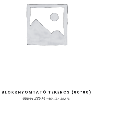
PÉN
KOSÁRBA TESZEM
BLOKKNYOMTATÓ TEKERCS (80*80)
Original
Current
300
Ft
285
Ft
+ÁFA (Br. 362 Ft)
price
price
was:
is:
300 Ft.
285 Ft.