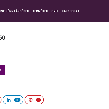
INE PÉNZTÁRGÉPEK
TERMÉKEK
GYIK
KAPCSOLAT
50
M
0