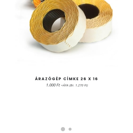
KOSÁRBA TESZEM
ÁRAZÓGÉP CÍMKE 26 X 16
1.000
Ft
+ÁFA (Br. 1.270 Ft)