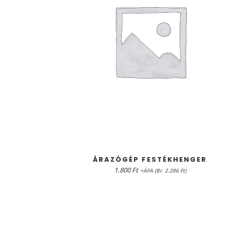
KOSÁRBA TESZEM
ÁRAZÓGÉP FESTÉKHENGER
1.800
Ft
+ÁFA (Br. 2.286 Ft)