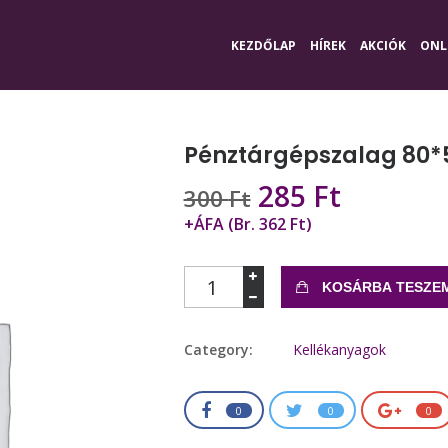
KEZDŐLAP
HÍREK
AKCIÓK
ONL
Pénztárgépszalag 80*
Original
Current
285
Ft
300
Ft
price
price
+ÁFA (Br. 362 Ft)
was:
is:
300 Ft.
285 Ft.
Mennyiség
KOSÁRBA TESZE
Category:
Kellékanyagok
0
0
0